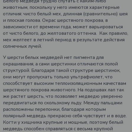
Белого медведя трудно спутать с каким-либо
животным, поскольку у него имеются характерные
отличия: чисто белый мех, длинная (сравнительно) шея
и плоская голова. Окрас шерстяного покрова, в
зависимости от времени года, может варьироваться
от чисто белого, до желтоватого оттенка. Как правило,
мех желтеет в летний период в результате действия
солнечных лучей.
У шерсти белых медведей нет пигмента для
окрашивания, а сами шерстинки отличаются полой
структурой. Благодаря такой структуре шерстинок,
они могут пропускать только ультрафиолет, что
способствует высоким теплоизоляционным качествам
шерстяного покрова животного. На подошвах лап так
же растет шерсть, что позволяет медведю уверенно
передвигаться по скользкому льду. Между пальцами
расположены перепонки, благодаря которым
полярный медведь прекрасно себя чувствует и в воде.
Когти у хищника крупные и мощные, поэтому белый
медведь способен справляться с весьма крупной