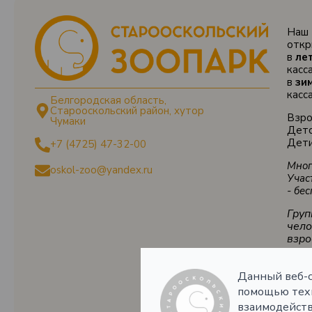
Наш 
откр
в
ле
касс
в
зи
касс
Белгородская область,
Старооскольский район, хутор
Взро
Чумаки
Детс
Дети
+7 (4725) 47-32-00
Мног
oskol-zoo@yandex.ru
Учас
- бе
Груп
чело
взро
Данный веб-с
Авто
помощью техн
Расп
на
с
взаимодейств