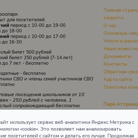
Главная стран
зоопарк
Новости
ыт для посетителей
тний
период с 10-00 до 19-00
О нас
а до 18-00
Основные све
мний
период с 10-00 до 17-00
Услуги и расп
а до 16-30
Наши животн
слый билет 500 рублей
Документы
кий билет 250 рублей (7-14 лет)
 до 7 лет - бесплатно
Контакты
Обратная связ
одетные - бесплатно
тники СВО и члены семей участников СВО
Карта сайта
сплатно
Политика кон
повые посещения школьников от 10
век - 250 рублей с человека, 1
Парк Аттракц
слый сопровождающий бесплатно
айт использует сервис веб-аналитики Яндекс Метрика с
бусные маршруты 333, 152
ологии «cookie». Это позволяет нам анализировать
исание маршрутов можно уточнить
айте перевозчика
ие посетителей с сайтом и делать его лучше. Продолжая