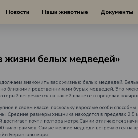
Новости
Наши животные
Документы
з жизни белых медведей»
родолжаем знакомить вас с жизнью белых медведей. Бел
чно близкими родственниками бурых медведей. Это мле
который встречается на нашей планете в пределах полярн
пное в своем классе, поскольку взрослые особи способны 
ны. Средние размеры хищника находятся в пределах 2,5 м
й достигает почти полтора метра.Самки отличаются знач
00 килограммов. Самые мелкие медведи встречаются на а
ейн Берингово моря.