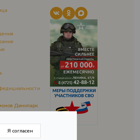
ица
дения
исание
ые
ь
федициальности
ионов Динопарк
Я согласен