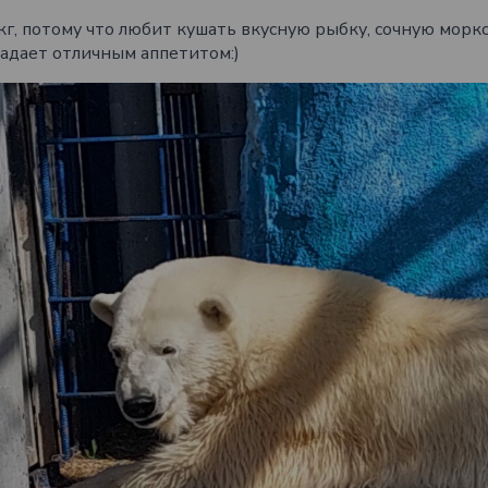
кг, потому что любит кушать вкусную рыбку, сочную морко
ладает отличным аппетитом:)